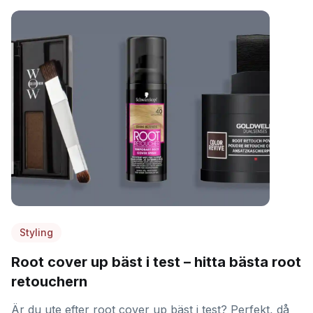
Styling
Root cover up bäst i test – hitta bästa root
retouchern
Är du ute efter root cover up bäst i test? Perfekt, då